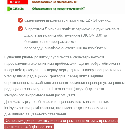
Сканування виконується протягом 12 - 24 секунд.
А протягом 5 хвилин пацієнт отримує на руки компакт -
диск із записаним обстеженням (DICOM 3.0) та
безкоштовною програмою для
перегляду, аналізом обстеження на комп'ютері.
Сучасний рівень розвитку суспільства характеризується
наростаючими екологічними проблемами, що потребує обмеження
щодо всіх громадян і, в першу чергу, дітей, впливу несприятливих,
у тому числі радіаційних, факторів, серед яких медичне
опромінення має особливе значення, оскільки перевершує за рівнем
радіаційного впливу всі інші техногенні (штучні) джерела
іонізуючого випромінювання разом узяті.
Діти мають ряд особливостей, що посилюють вплив на них
іонізуючого випромінювання, що вимагає до них особливо
дбайливого та уважного ставлення.
Основним джерелом медичного опромінення дітей є променева
(рентгенівська) діагностика.