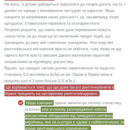
На жаль, із дітьми доводиться звертатися до лікарів досить часто. І
далеко не завжди з безневинною застудою чи карієсом. Якщо
говорити за напрямками нашої діяльності, це, насамперед лікарі
ортодонти, стоматологи-терапевти та отоларингологи.
Потрібно розуміти, що навіть малі дози опромінення можуть
«запустити» не до кінця ще встановлений ланцюг подій, що
призводить до раку або генетичних ушкоджень. Але іноді без
рентгенівського обстеження просто не обійтися, тому лікарі не від
гарного життя просто змушені давати маленьким пацієнтам
направлення на відповідну діагностику..
Відомо, що середнє світове дозове навантаження на пацієнта
становить 0,5 мілізіверта (мЗв) на рік. Однак в Україні вона в
кращому разі в 3 рази більша (1,5 мЗв.).
Це відбувається тому, що ще дуже багато рентгенкабінетів в
Україні працюють на застарілому рентгенобладнанні.
Наша компанія
прагне змінити цю гнітючу статистику,
оскільки
має в своєму розпорядженні новітнє
діагностичне обладнання від провідного світового
виробника, яке на сьогодні є одним з найбезпечніших за
дозою рентгенівського опромінення..