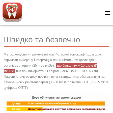
Tog
nav
Швидко та безпечно
Метод конусно – променевої комп'ютерної томографії дозволяє
отримати вичерпну інформацію при мінімальних дозах для
організму людини (25 – 55 мкЗв),
що більш ніж у 10 разів (!)
менше
ніж при використанні спіральної КТ (500 – 1000 мкЗв).
Пацієнт отримує дозу порівнянну зі стандартним обстеженням на
панорамному рентгенапараті (35-50 мкЗв плівкова ОПТГ, 15-25 мкЗв
цифрова ОПТГ)