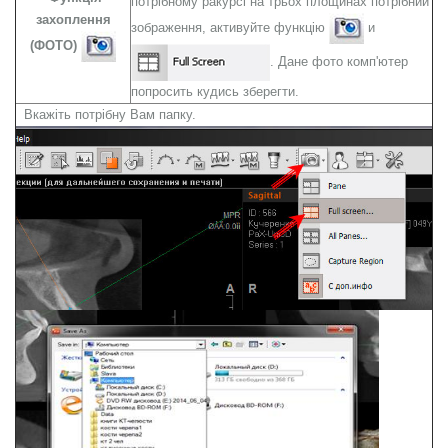
потрібному ракурсі на трьох площинах потрібний
захоплення
зображення, активуйте функцію
и
(ФОТО)
. Дане фото комп'ютер
попросить кудись зберегти.
Вкажіть потрібну Вам папку.