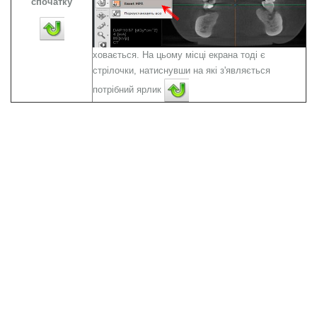
спочатку
ховається. На цьому місці екрана тоді є
стрілочки, натиснувши на які з'являється
потрібний ярлик