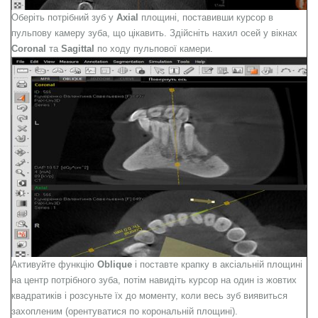
Оберіть потрібний зуб у
Axial
площині, поставивши курсор в
пульпову камеру зуба, що цікавить. Здійсніть нахил осей у вікнах
Coronal
та
Sagittal
по ходу пульпової камери.
Активуйте функцію
Oblique
і поставте крапку в аксіальній площині
на центр потрібного зуба, потім навидіть курсор на один із жовтих
квадратиків і розсуньте їх до моменту, коли весь зуб виявиться
захопленим (орентуватися по корональній площині).