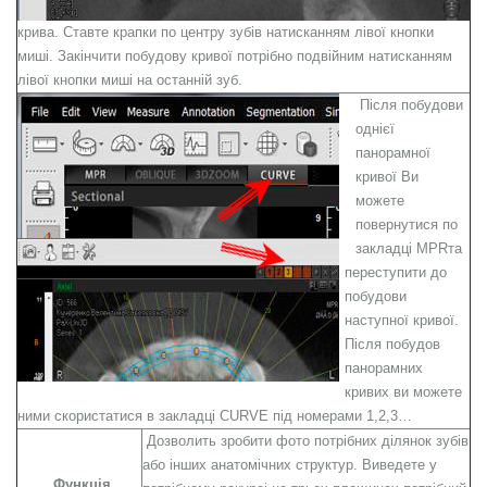
крива. Ставте крапки по центру зубів натисканням лівої кнопки
миші. Закінчити побудову кривої потрібно подвійним натисканням
лівої кнопки миші на останній зуб.
Після побудови
однієї
панорамної
кривої Ви
можете
повернутися по
закладці
MPR
та
переступити до
побудови
наступної кривої.
Після побудов
панорамних
кривих ви можете
ними скористатися в закладці
CURVE
під номерами 1,2,3…
Дозволить зробити фото потрібних ділянок зубів
або інших анатомічних структур. Виведете у
Функція