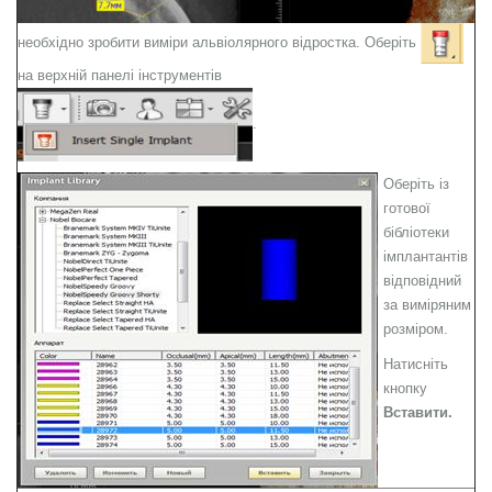
необхідно зробити виміри альвіолярного відростка. Оберіть
на верхній панелі інструментів
.
Оберіть із
готової
бібліотеки
імплантантів
відповідний
за виміряним
розміром.
Натисніть
кнопку
Вставити.