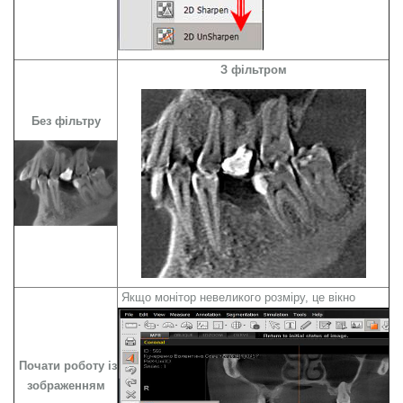
З фільтром
Без фільтру
Якщо монітор невеликого розміру, це вікно
Почати роботу із
зображенням