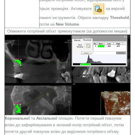
трьох проекціях. Активувати
на верхній
панелі інструментів. Обрати закладку
Threshold
,
потім на
New Volume
.
Обмежити потрібний об'єкт прямокутником (за допомогою мишки)
Корональної
та
Аксіальної
площин. Потягти перший повзунок
вліво до зафарбовування в зелений колір потрібний об'єкт, потім
потягти другий повзунок вліво до виділення потрібного об'єму.