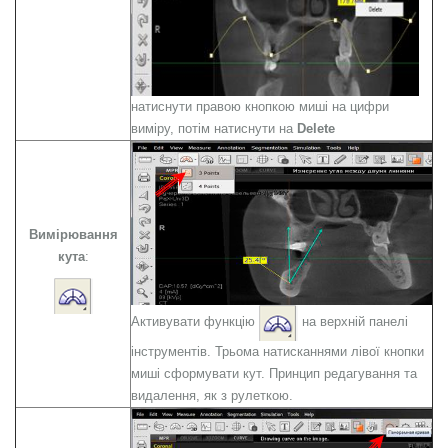
натиснути правою кнопкою миші на цифри
виміру, потім натиснути на
Delete
Вимірювання
кута
:
Активувати функцію
на верхній панелі
інструментів. Трьома натисканнями лівої кнопки
миші сформувати кут. Принцип редагування та
видалення, як з рулеткою.