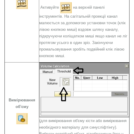
Активуйте
на верхній панелі
інструментів. На сагітальній проекції канал
малюється за допомогою установки точок (клік
лівою кнопкою миші) вздовж шляху каналу,
підкручуючи коліщатком миші якщо канал не ліг
протягом усього в один зріз. Закінчуючи
промальовування зробіть подвійний клік лівою
кнопкою миші.
Вимірювання
об'єму
(для вимірювання об'єму кісти або вимірювання
необхідного матеріалу для синусліфтінгу).
Вибрати потрібний об'єкт, відобразивши його у