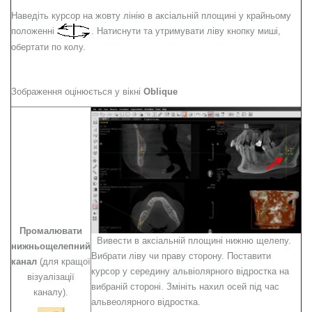
Наведіть курсор на жовту лінію в аксіальній площині у крайньому
положенні
. Натиснути та утримувати ліву кнопку миші,
обертати по колу.
Зображення оцінюється у вікні
Oblique
Промалювати
Вивести в аксіальній площині нижню щелепу.
нижньощелепний
Вибрати ліву чи праву сторону. Поставити
канал
(для кращої
курсор у середину альвіолярного відростка на
візуалізації
вибраній стороні. Змініть нахил осей під час
каналу).
альвеолярного відростка.