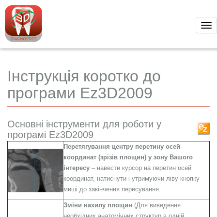
Tog
nav
Інструкція коротко до
програми Еz3D2009
Основні інструменти для роботи у
програмі Еz3D2009
Перетягування центру перетину осей
координат (зрізів площин) у зону Вашого
інтересу
– навести курсор на перетин осей
координат, натиснути і утримуючи ліву кнопку
миші до закінчення пересування.
Зміни нахилу площин
(Для виведення
необхідних анатомічних структур в одній