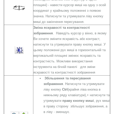
площині) - навести курсор миші на одну з осей
координат у крайньому положенні з появою
значка. Натиснути та утримувати ліву кнопку
миші до закінчення пересування.
Зміна яскравості та контрастності
зображення
. Наведіть курсор у вікно, в якому
Ви хочете змінити яскравість або контраст,
натиснути та утримувати праву кнопку миші. У
цьому положенні рух миші в горизонтальній та
вертикальній площині змінює яскравість та
контрастність. Можливе використання
інструмента на бічній панелі для зміни
яскравості та контрастності зображення
Збільшення та пересування
зображення
. Натиснути та утримувати
ліву кнопку
Ctrl
(крайня ліва кнопка в
нижньому ряду клавіатури),+ натиснути та
утримувати
праву кнопку миші
, рух миші
в праву сторону збільшує зображення, а
в ліву - зменшує.