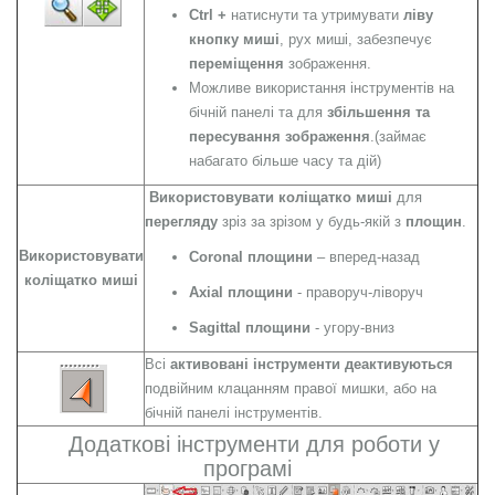
Ctrl +
натиснути та утримувати
ліву
кнопку миші
, рух миші, забезпечує
переміщення
зображення.
Можливе використання інструментів на
бічній панелі та для
збільшення та
пересування зображення
.(займає
набагато більше часу та дій)
Використовувати коліщатко миші
для
перегляду
зріз за зрізом у будь-якій з
площин
.
Використовувати
Coronal площини
– вперед-назад
коліщатко миші
Axial площини
- праворуч-ліворуч
Sagittal площини
- угору-вниз
Всі
активовані інструменти деактивуються
подвійним клацанням правої мишки, або на
бічній панелі інструментів.
Додаткові інструменти для роботи у
програмі