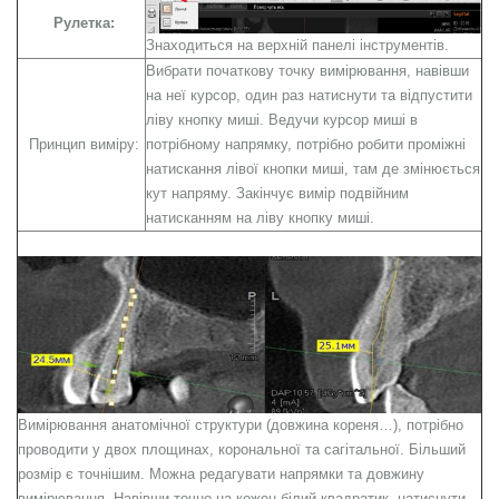
Рулетка:
Знаходиться на верхній панелі інструментів.
Вибрати початкову точку вимірювання, навівши
на неї курсор, один раз натиснути та відпустити
ліву кнопку миші. Ведучи курсор миші в
Принцип виміру:
потрібному напрямку, потрібно робити проміжні
натискання лівої кнопки миші, там де змінюється
кут напряму. Закінчує вимір подвійним
натисканням на ліву кнопку миші.
Вимірювання анатомічної структури (довжина кореня…), потрібно
проводити у двох площинах, корональної та сагітальної. Більший
розмір є точнішим. Можна редагувати напрямки та довжину
вимірювання. Навівши точно на кожен білий квадратик, натиснути