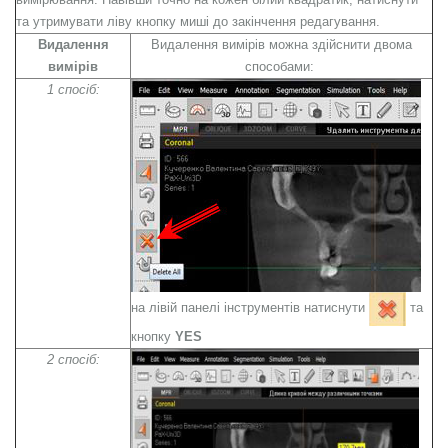
та утримувати ліву кнопку миші до закінчення редагування.
Видалення
Видалення вимірів можна здійснити двома
вимірів
способами:
1 спосіб:
на лівій панелі інструментів натиснути
та
кнопку
YES
2 спосіб: