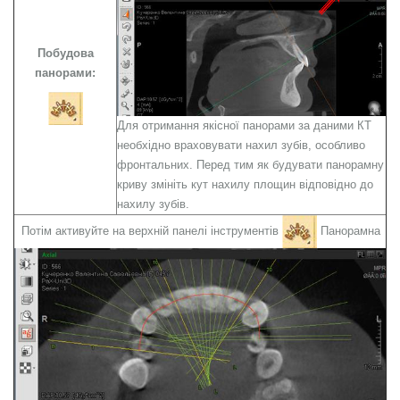
Побудова
панорами:
Для отримання якісної панорами за даними КТ
необхідно враховувати нахил зубів, особливо
фронтальних. Перед тим як будувати панорамну
криву змініть кут нахилу площин відповідно до
нахилу зубів.
Потім активуйте на верхній панелі інструментів
Панорамна