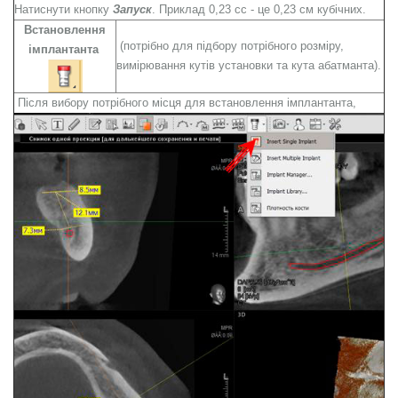
Натиснути кнопку
Запуск
. Приклад 0,23 сс - це 0,23 см кубічних.
Встановлення
(потрібно для підбору потрібного розміру,
імплантанта
вимірювання кутів установки та кута абатманта).
Після вибору потрібного місця для встановлення імплантанта,