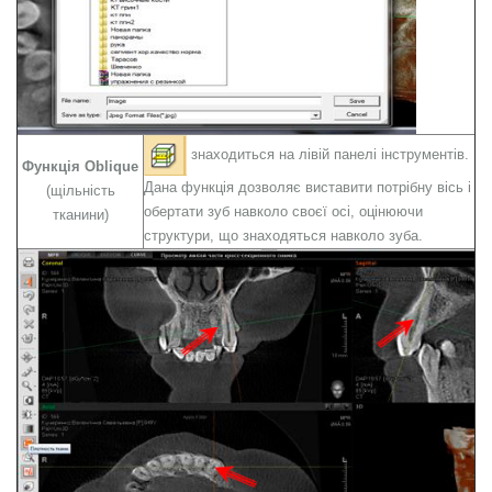
знаходиться на лівій панелі інструментів.
Функція
Oblique
Дана функція дозволяє виставити потрібну вісь і
(щільність
обертати зуб навколо своєї осі, оцінюючи
тканини)
структури, що знаходяться навколо зуба.